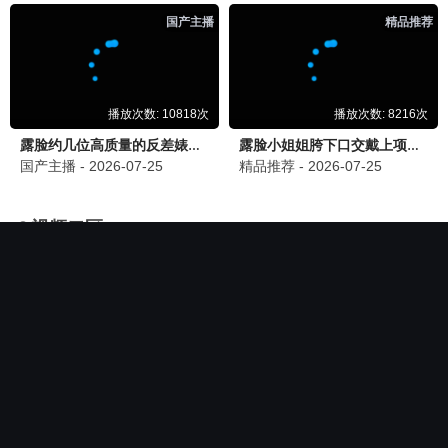
热门电影
科莱特
恋爱中的城市
科莱特
恋爱中的城市
正片
正片
★ 7.4
★ 5.7
2013 · 斯洛伐克,捷克
2015 · 中国大陆
劳动日
恋爱初歌